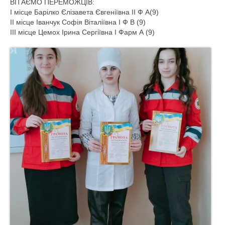
ВІТАЄМО ПЕРЕМОЖЦІВ:
медсестринських дисциплін
І місце Барілко Єлізавета Євгеніївна ІІ Ф А(9)
ІІ місце Іванчук Софія Віталіївна І Ф В (9)
Кафедра фундаментальних дисциплін
ІІІ місце Цемох Ірина Сергіївна І Фарм А (9)
Кафедра гуманітарних дисциплін
Кафедра біомедичних дисциплін та
фізичної терапії
Кафедра природничих дисциплін
Кафедра загальної та медичної психології
Кафедра хірургії та екстреної медицини
Кафедра фармацевтичних дисциплін
Кафедра соціальної медицини,
громадського здоров’я та медицини праці
Фаховий коледж