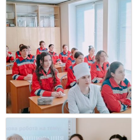
Відеотека
Контакти
Структура
MOODLE
Бібліотека
Наукова діяльність
Безпека учасників освітнього процесу
COVID-19
Цивільний захист
Інтернатура