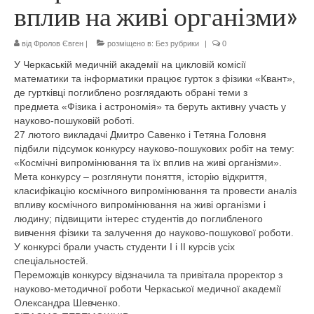
вплив на живі організми»
ОБСЯГИ РЕГІОНАЛЬНОГО ЗАМОВЛЕННЯ
від
Фролов Євген
|
розміщено в:
Без рубрики
|
0
АРХІВ ВСТУПУ 2025
У Черкаській медичній академії на цикловій комісії
АРХІВ ВСТУПУ 2024
математики та інформатики працює гурток з фізики «Квант»,
де гуртківці поглиблено розглядають обрані теми з
Діяльність академії
предмета «Фізика і астрономія» та беруть активну участь у
науково-пошуковій роботі.
Про Черкаську медичну академію
27 лютого викладачі Дмитро Савенко і Тетяна Головня
підбили підсумок конкурсу науково-пошукових робіт на тему:
Керівництво
«Космічні випромінювання та їх вплив на живі організми».
Мета конкурсу – розглянути поняття, історію відкриття,
класифікацію космічного випромінювання та провести аналіз
Вчена рада академії
впливу космічного випромінювання на живі організми і
людину; підвищити інтерес студентів до поглибленого
Наглядова рада
вивчення фізики та залучення до науково-пошукової роботи.
У конкурсі брали участь студенти І і ІІ курсів усіх
Рада роботодавців
спеціальностей.
Переможців конкурсу відзначила та привітала проректор з
Кафедри
науково-методичної роботи Черкаської медичної академії
Олександра Шевченко.
Кафедра терапевтичних та фахових