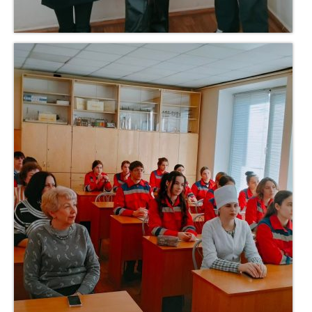
Відділення
Циклові комісії
Ліцензії та сертифікати
Післядипломна освіта
Відділення післядипломної освіти
молодших спеціалістів
Інститут післядипломної освіти лікарів
Освітній процес
Освітні програми
Громадське обговорення освітніх програм
Результати акредитації освітніх програм
Програми візитів експертних груп