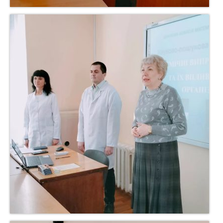
Звіти експертних груп
Експертні висновки ГЕР
Відомості про самооцінювання освітніх
програм
Внутрішнє забезпечення якості освіти
Договори про співпрацю
Навчально-методична робота
Практична підготовка
Фінансова інформація
Матеріально-технічне забезпечення закладу
освіти
Умови доступності закладу освіти для