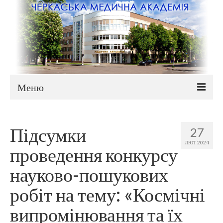
Меню
Новини
Підсумки
27
Приймальна комісія
ЛЮТ 2024
проведення конкурсу
ВСТУП 2026
науково-пошукових
ПЛАТА ЗА НАВЧАННЯ
робіт на тему: «Космічні
Плата за навчання 2026-2027
випромінювання та їх
Плата за навчання 2025-2026