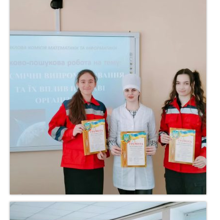
навчання осіб з особливими освітніми потребами
Облаштування корпусів для осіб з
інвалідністю
Нормативні документи
Доступ до публічної інформації
Звіти
Професійно-технічна освіта
Екстрений медичний технік
Студентам
Деканат
На допомогу першокурснику
Студентське самоврядування